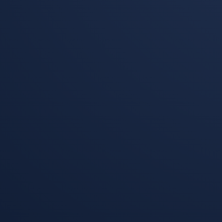
足球终究是