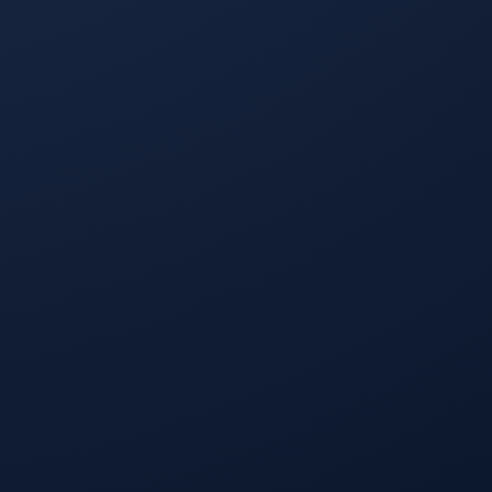
次过人、2次成功抢断，赛后评分高达8.7分——这是世界杯
前场右侧的角球机会，替补上场的姆邦加——这位效力于法甲
球砸向球门，皮球飞速窜入网窝,索默甚至来不及做出反
面八方涌来，将他压在身下，而另一端，德布劳内双手叉腰，
由巴西对阵韩国，从本场比赛的进程来看，瑞士虽然拥有德
团队协作和顽强意志，证明了自己绝非“陪跑者”。
杯才刚刚开始，我们还有机会。”话虽如此，但一个不容忽视
来的对手是巴西和韩国,每一场都是硬仗。
们的队长阿布巴卡尔在赛后所言：“我们不是来旅游的，我