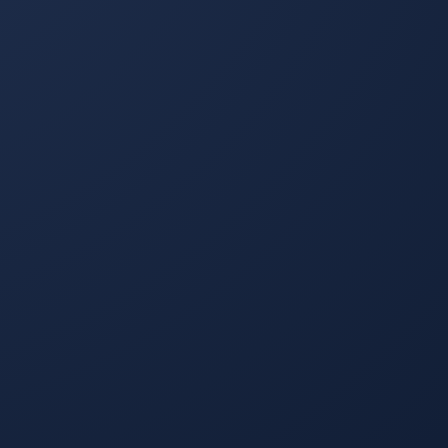
开始显现威力，瑞士中场的传球路线被逐渐压缩，德布劳内每