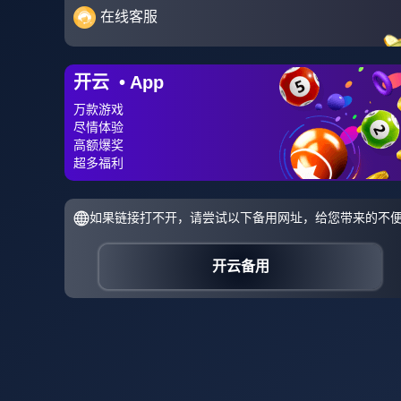
河南燕山开云网络科技有限公司
河南省郑州市经济开发区哈航海东
路152号
2026年
0371-12345678
第89分钟
KAIYUNSPORTS@163.com
时中场大师
开局闪
比赛开场仅
后腰，随后
1比0,瑞