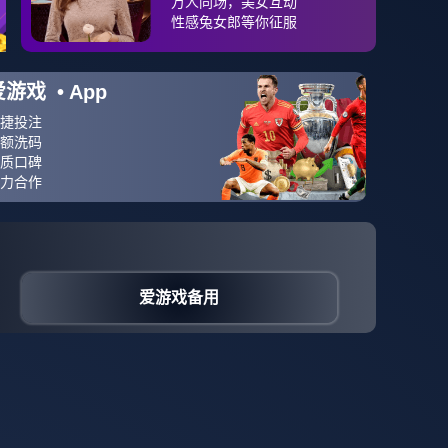
内独木难支却成全场最亮星
29
Number:88
塔尔卢赛尔体育场落下帷幕，喀麦隆队凭借替补奇兵姆邦加在
影，却是身披瑞士战袍、拼尽全力的德布劳内——这位比利
精准地撕开了喀麦隆的防线，他先是一个假动作晃过上抢的
前插的恩博洛，后者面对出击的门将，冷静推射远角得手，