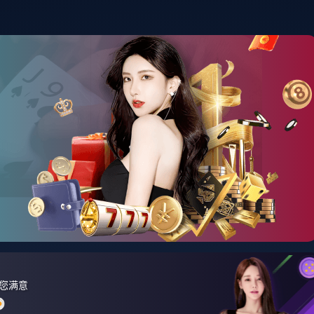
yun确保数据精准可靠。
实时比分
国际足球
国际足球
Content