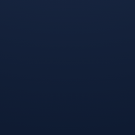
临至少两名防守球员的夹击，即便如此，他全场仍完成了5次关键传球、3
的“败方最高分”。
分钟，奇迹属于非洲雄狮
点出现在第89分钟，当所有人都以为比赛将以平局收场时，喀麦隆获得
前锋，在人群中高高跃起，迎着队友开出的弧线球，用一记势大力沉的头
赛尔体育场瞬间被非洲球迷的欢呼声淹没，姆邦加滑跪庆祝，队友们从四
了不甘和疲惫，他知道，自己已经做到了一切,却依然无法改变结果。
波：B组格局初现
利，喀麦隆暂时登上B组积分榜榜首，同组的另一场比赛将在次日进行，
的世界级核心，但整体攻防衔接仍存在明显短板；而喀麦隆则通过高效的
赛后接受采访时说：“我们犯了一些错误，这让我们付出了代价，但世界
在世界杯历史上，首战失利的球队最终出线的概率不足30%，瑞士队接下
则用这场宛如史诗般的胜利，为整个非洲足坛注入了一针强心剂，正如他
历史的。”