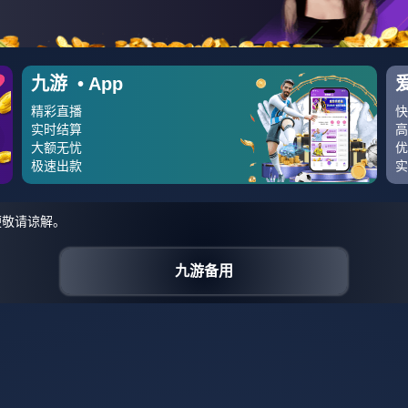
开云体育在线-2026世界杯出线战，德国铁骑踏破
Publisher:开云世界杯2026
Time:2026-06-
世界杯欧洲区预选赛的烽火，早已燃烧成一片燎原之势，在这片绿茵战场上
样一个注定被铭记的夜晚，德国队坐镇主场，以一场干脆利落的胜利击败了
结束后，所有媒体的头版头条，却几乎不约而同地将焦点对准了那个已经
罗纳尔多。
表现抢眼，这不是一句客套的赞美，而是对一场近乎神话般表演的精准概
球和一记助攻，彻底摧毁了斯洛伐克人的防线,也撕碎了他们最后的出线
，作为四届世界杯冠军得主，德意志战车在这一届预选赛中展现了令人窒
失3球，攻防两端的数据堪称完美，主教练弗里克打造的中前场体系运转
命，比赛的上半场，斯洛伐克人并没有轻易缴械，他们摆出五后卫的密集
8%，却始终难以敲开对手的大门，第37分钟，穆西亚拉在禁区弧顶的一
:0。
里克的调整迅速见效，第55分钟，他换上了C罗，这个换人,改变了整场