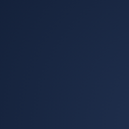
C罗上场仅
势大力沉的
的第128