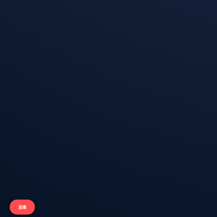
计划都显得
C罗本人倒
队赢球，世
对于德国队
洛伐克队来
宣告：那个
2026年
的世界杯之
Prev:
Next: