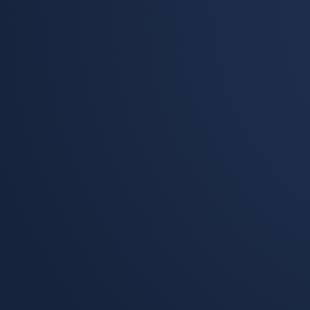
C罗的表演
洛伐克人的
传,全场最
赛后的技术
说，这组数