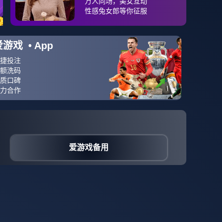
斯洛伐克，C罗不老传奇再续辉煌
30
Number:92
，每一场比赛都可能决定命运，每一次触球都可能改写历
斯洛伐克，率先锁定了一张通往2026年世界杯决赛圈的
39岁，却依然在球场上奔跑如飞、进球如麻的男人——克里
括，就在德国与斯洛伐克的比赛进入下半场胶着阶段时，C
希望。
息的统治力，对阵斯洛伐克之前，他们已经取得了七连胜，
流畅，基米希的调度、穆西亚拉的突破、哈弗茨的穿插，都让
防守阵型，在禁区前沿筑起了一道铜墙铁壁，德国队虽然控
脚远射击中横梁，惊出了斯洛伐克门将一身冷汗，半场结束，
比赛的走向。