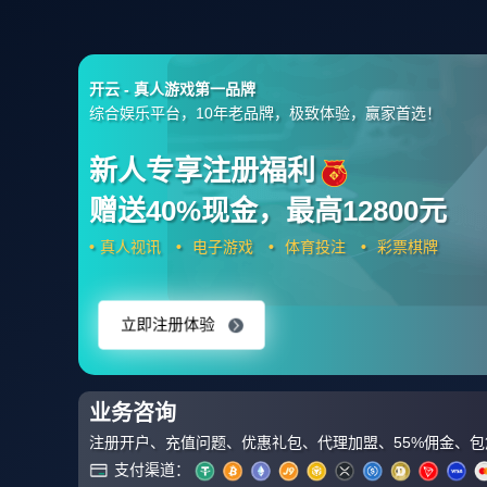
开云专注提供全球足球篮球赛事即时比分直播服务，kai
首页
赛程公布
世界杯热点
Contact us
Home