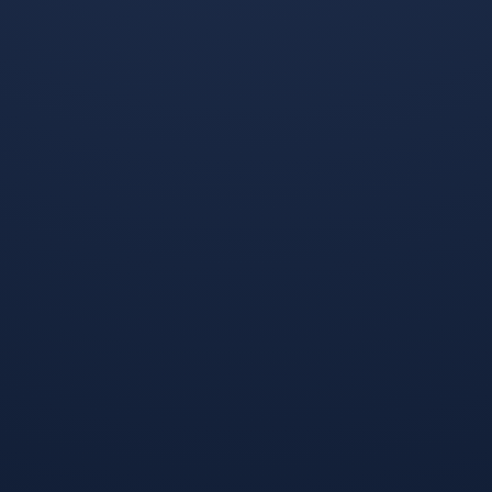
弗里克在赛后新闻发布会上毫不吝啬赞美之词：“C罗的到来提升了我们
价的，我们很幸运能拥有他。”而当记者问及如何看待C罗的表现时，弗里
热爱足球，你就能一直奔跑。”斯洛伐克主教练则坦承：“我们计划了很多