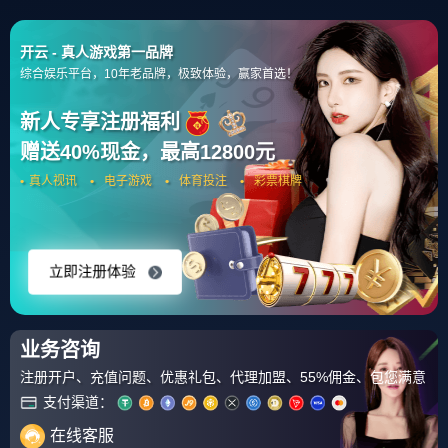
开云专注提供全球足球篮球赛事即时比分直播服务，kaiyun确保数据精准可靠。
中文版
English
Web navigation
Home
国际足球
Content
开云体育登录-南美王者绝地反击，2026世界杯E组焦
点战，巴西补时绝杀泰国，梅西主导全场引爆绿洲奇
迹
Publisher:开云世界杯2026
Time:2026-06-16
Number:70
2026年6月18日,卡塔尔卢赛尔体育场，气温43摄氏度，当主裁判吹响
终场哨的那一刻，整个球场陷入了一种近乎癫狂的沸腾——不是因为
天气，而是因为一场足以载入世界杯史册的逆天绝杀，2026世界杯E