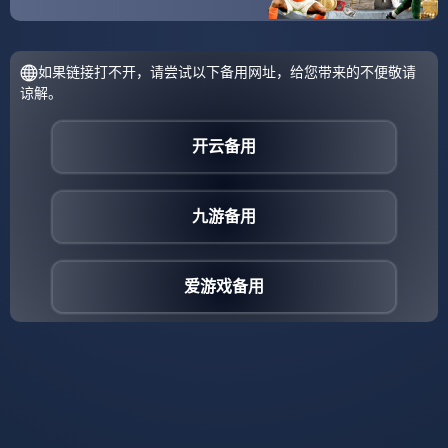
当皮球入网的那一刻，整个球场陷入了狂欢，意大利替补席上的球员
们冲进场内，将这名年轻的前锋高高抛起，他用自己的表现证明了，
有时候改变比赛的不仅仅是球星，更是那些默默等待机会的替补球
员，他完成了从无名小卒到英雄的华丽转身,而这正是世界杯的魅力所
在。
这场比赛最终以意大利2:0战胜乌兹别克斯坦队告终，蓝衣军团用一场