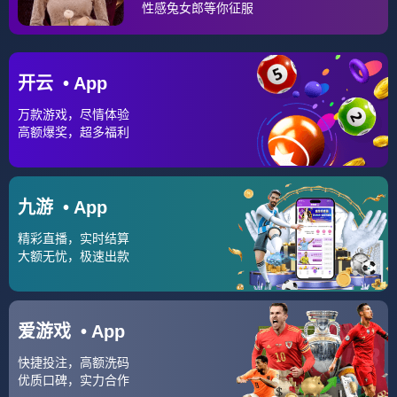
真正让这场比赛成为经典的，是替补席上那位默默无闻的小将，下半
场第60分钟，意大利队主教练做出了一个让所有人都感到意外的换人
调整，他将一名年仅二十岁的前锋派上场，这名球员在国际赛场上几
乎没有任何知名度，甚至连意大利本土球迷对他都知之甚少，但当这
名替补奇兵踏上球场的那一刻起,比赛的天平就开始彻底倾斜。
这名年轻的前锋拥有令人惊叹的速度和敏锐的门前嗅觉，他上场后的
第一次触球，就险些改写比分，第75分钟，他接到队友的边路传中，
在两名后卫的夹击下强行起跳，头球攻门，皮球擦着立柱偏出，虽然
没能进球,但这记犀利的头球已经让乌兹别克斯坦队的后防线感受到了
巨大的压力。
真正的致命一击出现在第85分钟，意大利队发动快速反击，布罗佐维
奇在中场断球后，没有贪功，而是准确地将球分给了边路高速插上的
队友，后者下底传中，皮球精准地落到了禁区中央，这时，那名替补
奇兵如同一道闪电般出现在最危险的位置，他用一个不规则的凌空扫
射，将球狠狠地抽进了球门死角，2:0！这个进球彻底杀死了比赛悬
念。