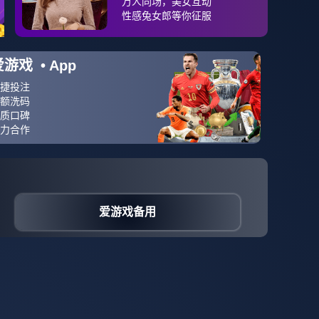
夜，智利首夺2026世界杯冠军
28
Number:103
吹响终场哨音的那一刻，整个球场爆发出震耳欲聋的欢呼——
是那个曾经被质疑“大赛软脚”的男人：费利克斯。
气而来，姆巴佩在第12分钟就用一记标志性的内切爆射攻
利队用他们最擅长的韧性，向全世界诠释了什么叫“永不放
般锐利，他踢出的弧线球绕过法国队人墙，直接钻入球门死
志。
让智利球迷惊出一身冷汗，足球之神似乎在这一夜格外偏爱
，费利克斯鬼魅般地出现在前点，用一脚凌空垫射再次洞穿法