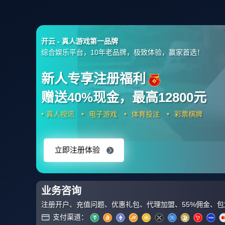
开云专注提供全球足球篮球赛事即时比分直播服务，kai
首页
赛程公布
世界杯热点
Contact us
Home