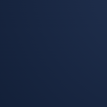
但法国队毕
场的吉鲁用
费利克斯没
划过一道抛
阻止它飞入
当费利克斯
世界杯上打
赛后,智利
精神，三年
法国队主帅
们没有。”
随着颁奖仪