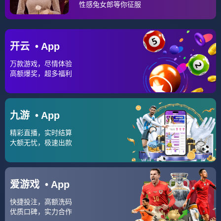
的体系构建之路，全国统一的足球哲学、层层衔接的青训大纲、蓬勃
发展的校园与职业联赛、以及鼓励球员旅欧的战略，共同构成了一个
强大的“足球机器”，对阵阿尔及利亚的胜利，并非依赖于某个球星的
灵光一闪，而是整体战术执行力、高速传切配合、以及从门将到前锋
的现代足球理念的完美呈现，日本球员或许在绝对身体天赋上并非顶
尖，但他们用卓越的战术素养、稳定的技术能力和强大的比赛阅读能
力，弥补了差距并形成了独特的竞争优势，这场完胜，是日本足球数
十年如一日，将长期规划、科学方法与坚定执行融为一体的必然成
果，标志着亚洲足球已经可以从“学习模仿”阶段，进入“稳定输出高水
平表现”的新纪元。
阿什拉夫的个体光芒与日本队的集体力量，在这一夜形成了戏剧性的
对话，这背后，是现代足球发展模式的根本性分野，非洲足球，在很
大程度上仍依赖于欧洲足球体系的“代加工”，天才球员的早期发掘与
最终成品产出，严重依赖欧洲俱乐部的球探网络与青训营，这固然能
培养出顶级球员，却往往导致人才外流过早、与本国足球生态脱节，
国家队难以形成稳定、有机的整体，而日本代表的亚洲新兴力量，则
选择了另一条路：在积极输送球员留洋的同时，坚定不移地建设本土
的健康足球生态，他们致力于打造一个能够自我造血、自我升级的完
整体系，让国家队成为这一体系最顶端的结晶,而非仅仅是无根天才的