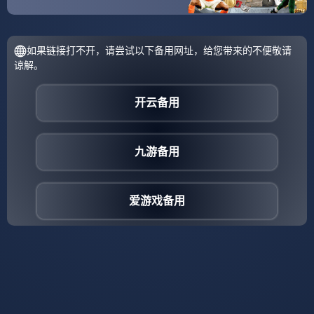
生死时刻：三笘薰的“非人”表演
时间来到伤停补时第92分钟，伊朗队依然1-2落后，场边的伊朗教练
组已经准备接受失利，看台上的伊朗球迷陷入了沉默，足球世界最不
缺的就是意外，补时第93分钟，伊朗队长传吊入禁区，秘鲁后卫解围
不远，皮球落到了右侧边线的三笘薰脚下，他距离球门约30米，面前
是两名密不透风的秘鲁防守球员，换做普通球员，可能会选择回传或
者强行传中，但三笘薰不是普通人，只见他作势要内切，却突然用左
脚外脚背将球一拨，变向加速，瞬间从两名防守球员中间的缝隙穿
过！秘鲁后卫甚至没来得及伸手拉人，三笘薰已经杀入禁区，面对出
击的门将，他不再犹豫，左脚抽出一记低平球，皮球紧贴草皮，绕过
门将的指尖，击中远端立柱内侧，弹入网窝！2-2！全场沸腾！伊朗球
员疯狂地扑向三笘薰,将他压在身下。