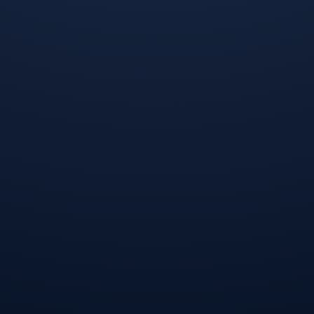
持到了终场。
这场比赛的意义，远不止于G组的一场胜利，乌拉圭用一种近乎教科
书的方式，向全世界展示了现代足球中“中场控制”与“致命一击”相结合
的巨大威力，曾经的乌拉圭以防守反击著称，但如今，这支球队已经
蜕变为一支能够主动控制比赛节奏、且具备强大中场扫荡能力的顶级
劲旅，反观德国队，他们需要反思的或许是：当他们的中场核心被对
手完全冻结时，球队究竟还有没有备用方案？这场完败，或许会成为
日耳曼战车在2026世界杯征程中一道需要尽快愈合的伤口，而对于乌
拉圭来说，他们已经在G组中展现出了夺冠热门的凛凛威风，接下来
的比赛,他们无疑将是所有对手都不愿碰到的一块硬骨头。
Prev:开云体育平台APP-钢铁风暴，2026世界杯E组焦点战，美国碾压
乌拉圭，奥斯梅恩主导暴力美学
Next:开云体育下载-黑马突围，齐耶赫闪耀C组关键战，厄瓜多尔战术
完胜克罗地亚