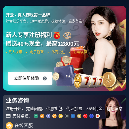
开云专注提供全球足球篮球赛事即时比分直播服务，kaiyun确保数据精准可靠。
中文版
English
Web navigation
Home
实时比分
Content
开云体育下载-中场铁锁断日耳曼战车，乌拉圭完胜德
国展霸主底蕴
Publisher:开云世界杯2026
Time:2026-06-24
Number:100
2026年世界杯G组迎来一场焦点战役，乌拉圭对阵德国，赛前，外界
普遍认为这将是一场势均力敌的较量——德国队素以纪律严明、战术
严谨著称，而乌拉圭则拥有南美足球特有的激情与韧性，当比赛的哨
声最终吹响时，人们看到的却是一边倒的场面：乌拉圭以一场堪称完