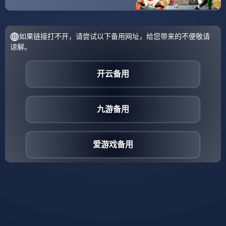
以待，罗德里戈亲自主罚，他一脚势大力沉的射门直挂右上角，芬兰
门将虽然判断对了方向，但皮球速度太快，只能目送它入网，2:1，荷
兰队再次领先！
此后的20分钟,芬兰队展开疯狂反扑，荷兰队门前风声鹤唳，第85分
钟，芬兰前锋在禁区内转身抽射，被范迪克舍身封堵；第89分钟，芬
兰队的角球攻势中，后卫头球攻门击中边网，补时阶段，双方球员的
体能几乎耗尽，但对抗反而更加激烈——芬兰中场为了抢球与荷兰球
员纠缠在一起，双方队员一拥而上，所幸裁判及时拉开双方，避免事