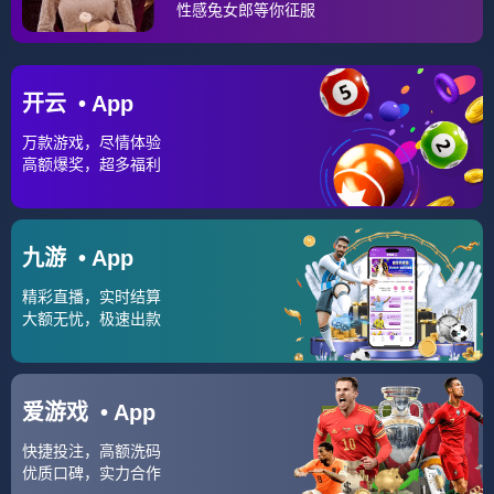
比赛进行到第34分钟,僵局被打破，荷兰队获得角球机会，罗德里戈在
人群中高高跃起，头球攻门被挡，但机敏的他在落点处一脚捅射，皮
球穿过芬兰门将的腋下滚入网窝，1:0！这个进球让荷兰球迷悬着的心
暂时放下，但芬兰人并未慌乱，第41分钟，芬兰队打出一记精妙的快
速反击，前锋普基利用速度摆脱荷兰后卫，在禁区弧顶一脚世界波直
挂死角，将比分扳平，进球后的芬兰球员怒吼庆祝，安联球场陷入短
暂的沉寂。
下半场,比赛的激烈程度有增无减，荷兰队主帅范加尔在场边焦急地指
挥，不断调整战术，芬兰队则收缩防线，用铁桶阵应对荷兰的围攻，
第58分钟，荷兰队险些丢球——芬兰队获得前场任意球，皮球击中横
梁弹回，替补上场的芬兰中锋头球补射，被荷兰门将神勇扑出，这次
险情后，荷兰队如梦初醒，开始加强前场逼抢。
关键时刻,又是罗德里戈站了出来，第73分钟，他在边路接到传球后，
面对两名芬兰防守球员的包夹，凭借出色的脚下技术连续变向突破，
杀入禁区后被芬兰后卫放倒，裁判果断判罚点球！全场荷兰球迷屏息