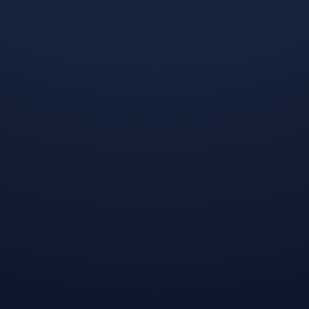
态升级，随着裁判三声长哨，荷兰队以2:1惊险战胜芬兰队。
赛后,罗德里戈被评为全场最佳，他不仅贡献了一个进球一次助攻，更
在对抗中展现出了惊人的韧性，全场比赛，他被芬兰球员侵犯多达6
次，却始终没有退缩，一次次从倒地中爬起来继续战斗，这种强硬的
表现，让荷兰球迷看到了新时代郁金香军团的铁血精神。
但这场比赛的意义远不止于一场胜利,芬兰队用他们顽强的表现证明了
自己绝非鱼腩，北欧足球正在稳步崛起，他们强硬的对抗、严密的战
术纪律，给荷兰队制造了巨大麻烦，而对于荷兰队而言，这场险胜既
是积累信心的契机，也暴露了球队在面对高强度身体对抗时的适应性
问题，如何在保持技术优势的同时增强身体对抗能力，将成为范加尔
接下来需要解决的课题。
2026年世界杯的赛程还很长,这支荷兰队能否在激烈的对抗中走得更
远？罗德里戈的闪耀表现，或许为一个充满希望的答案埋下了伏笔，
在足球的世界里，技术与强硬的结合，往往能绽放出最耀眼的光芒。
Prev:开云FIFA-极光下的血色战场，萨卡与厄德高演绎足球史诗，挪