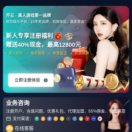
开云专注提供全球足球篮球赛事即时比分直播服务，kaiyun确保数据精准可靠。
中文版
English
Web navigation
Home
实时比分
Content
开云体育平台APP-郁金香惊魂，荷兰险胜芬兰，罗德
里戈闪耀强硬之战
Publisher:开云世界杯2026
Time:2026-07-02
Number:137
2026年世界杯小组赛D组迎来一场焦点战役,荷兰队与芬兰队在慕尼黑
安联球场展开了一场令人窒息的激烈对决，凭借罗德里戈的出色发
挥，荷兰队以2:1险胜芬兰，在死亡之组中抢下关键三分，这场比赛不
仅展现了世界杯的高水平对抗，更让全世界球迷见识到了北欧足球的