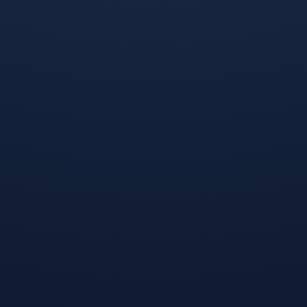
保加利亚虽然在此前压制了秘鲁，但他们更多依赖的是身体对抗和中
场肉搏式的消耗，巴西队则截然不同，他们用技术化、高速化的攻守
转换，展示了另一种足球哲学：与其与对手纠缠于每一寸草皮的争
夺，不如在夺回球权的一瞬间,用最凌厉的方式撕开对手的防线。
赛后新闻发布会上，内马尔表示：“我们不是保加利亚，我们不需要用
同样的方式赢球，巴西足球的精髓在于创造力、速度和决断力，今天
我们找到了那种感觉。”
是的，在这个夜晚，内马尔用他的带队能力和致命传球，用他和全队