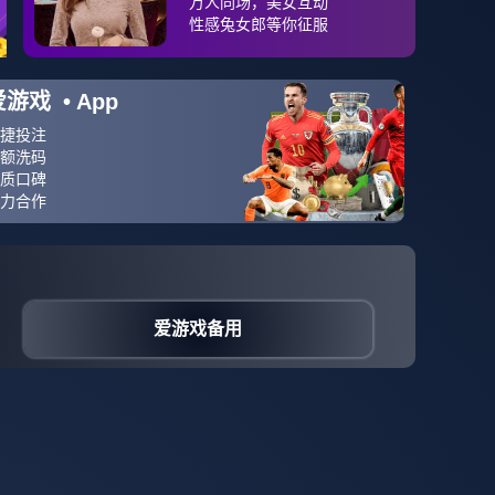
绝杀保加利亚，贝林厄姆天神下凡
14
Number:71
出线战进入读秒阶段，整个新德里贾瓦哈拉尔·尼赫鲁体育场陷
破长空，洞穿了保加利亚人的大门，11亿印度球迷的呐喊在
宕起伏的剧情，推向了最高潮。
赛圈，拥有丰富的国际大赛经验，而印度，这片人口最多却
球队在出线战的狭路相逢，被外界视为“经验与野心”的巅峰
这场战役的绝对主角。