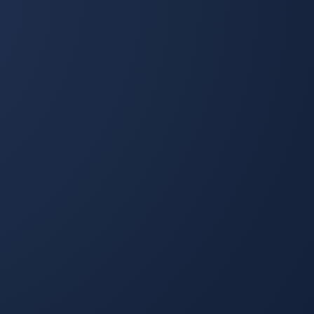
最终的绝杀进球直接改变了比赛，更以惊人的跑动数据——全
队进攻端的“发动机”与“终结者”的合体，第62分钟，他在
横梁，惊出保加利亚门将一身冷汗；第78分钟，他又在反击
林厄姆的视野和执行已然展现顶级素质。
贝林厄姆用行动宣告了“命运由我书写”，第90+4分钟，
好落在禁区弧顶附近的贝林厄姆身前，没有犹豫，没有调
球像出膛的炮弹般穿过人丛，直挂球门左上角！2-1，绝
星空震落，印度球员们疯狂地冲向贝林厄姆，将他压在身下，
场胜利，更是一面旗帜——证明了南亚巨龙在足球领域同样
89%，并创造了4次关键传球，在权威数据网站的赛后评分
能够快速适应体系，更能在生死战中成为精神领袖和战术核
，如同为一场复兴战役注入了最强大的基因。
背后是多年青训的沉淀、联赛体系的完善、以及吸引高水平