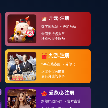
中文版
English