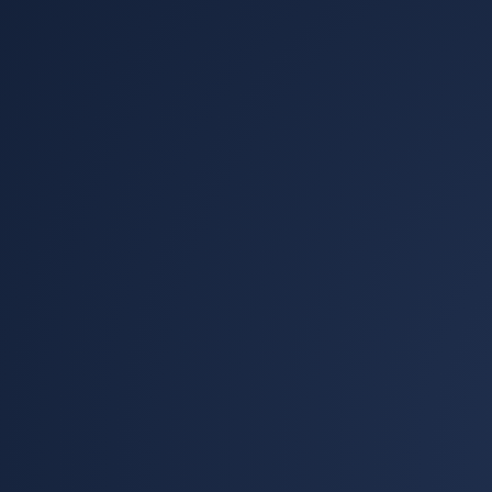
比赛前20
接右路传中
印度队控球
左路插上的