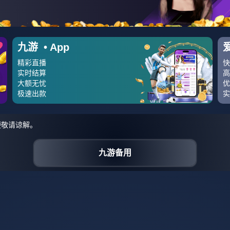
开云下载-恒河怒吼，2026世界杯出线战，印度
Publisher:开云世界杯2026
Time:2026-06-
6月14日,一个注定载入世界足坛史册的夜晚，当印度与保加利亚的世界杯
息般的寂静——直到那个瞬间，贝林厄姆用一记石破天惊的凌空抽射，划
成惊涛骇浪，将四年的等待、八场预选赛的艰辛、以及短短90分钟内跌
从一开始就注定不凡，保加利亚作为欧洲传统劲旅，曾多次跻身世界杯决
“足球荒漠”标签的国度，正用一代人的青春和热血，试图改写宿命，两支
没有料到，一个年仅22岁的英格兰归化天才——祖德·贝林厄姆，会成为