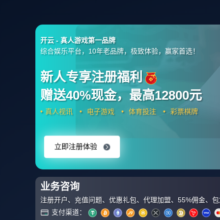
开云专注提供全球足球篮球赛事即时比分直播服务，kai
首页
赛程公布
世界杯热点
Contact us
Home