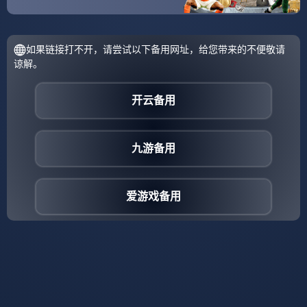
穆西亚拉带队取胜：德国战车的新生与主权
如果说智利的胜利是一场肾上腺素飙升的戏剧,那么德国队的胜利则是
一场精密如钟表的交响乐，面对四年前在淘汰赛中给予他们痛击的宿
敌，德国足球在这届世界杯上背负着沉重的“复仇”使命，而站在聚光
灯下的，正是那个年仅23岁，却已名震天下的天才——贾马尔·穆西亚
拉。