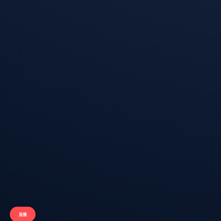
球进了！1
帕肯体育场
地上，眼中
德布劳内从
的钥匙，更
裁判随后吹
魅力：不到
德布劳内,
得了全世界
这就是世界
Prev:
Next: