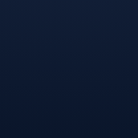
-0！绝杀！
瞬间爆发出山呼海啸般的欢呼,所有丹麦球员冲向角旗区，将德布劳内压
满是不甘，这一刻，足球的残酷与美丽交织在一起，令人动容。
人群里爬起来,他没有任何夸张的庆祝动作，只是握紧拳头，目光坚定地
是对这支球队顽强拼搏的最好回报。
响了终场哨,丹麦队2胜1平以小组头名晋级，而冰岛队则遗憾止步小组赛
最后一秒，永不放弃；而在绝境之中，真正的英雄总能挺身而出，完成致
这位年过三十的老将，用一脚石破天惊的世界波，为丹麦队续写了新的世
的尊重。
杯,这就是足球——它从来不只是输赢，更是一首值得反复吟诵的史诗。
开云体育app-2026世界杯C组生死战，厄瓜多尔绝杀加纳，穆西亚拉闪耀全
开云体育APP下载-复仇之战燃爆2026世界杯，智利险胜波兰，穆西亚拉领德