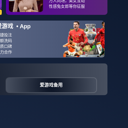
丹麦绝杀冰岛，德布劳内完成致命一击
27
Number:101
之震颤——丹麦与冰岛，这两支来自北欧的劲旅，被命运之手
尊严之战，丹麦队以技术细腻、战术严谨著称，而冰岛队则
时丹麦凭借埃里克森的进球1-0小胜，八年过去，物是人非，
字的冰岛旗帜交相辉映，空气中弥漫着紧张与期待，丹麦队
备。”而冰岛主帅则回应：“丹麦拥有德布劳内这样的世界级
和埃里克森的穿插，不断向冰岛防线施压，冰岛队摆出了标
岛防守球员如影随形，禁区前沿的空间被压缩到极致，丹麦队