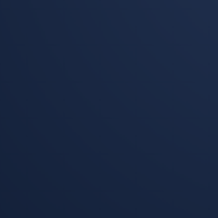
补时牌——
着最后一轮