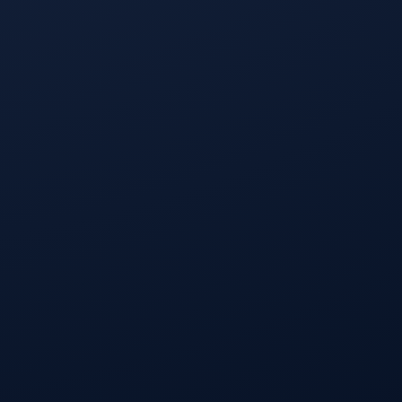
在身下，冰岛球员瘫倒在地，哈尔多松摘下手套，一拳砸在
望向看台，他知道，这不仅仅是一个进球，这是通往淘汰赛
，但这场比赛注定将被铭记——因为它展现了足球最纯粹的
命一击。
界杯传奇，而冰岛队虽败犹荣，他们的坚韧与顽强，同样赢
场，强硬对抗书写经典
国铁骑踏碎宿命