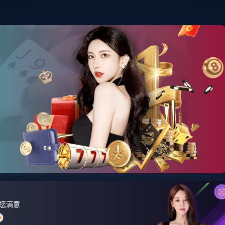
yun确保数据精准可靠。
实时比分
国际足球
世界杯热点
Content