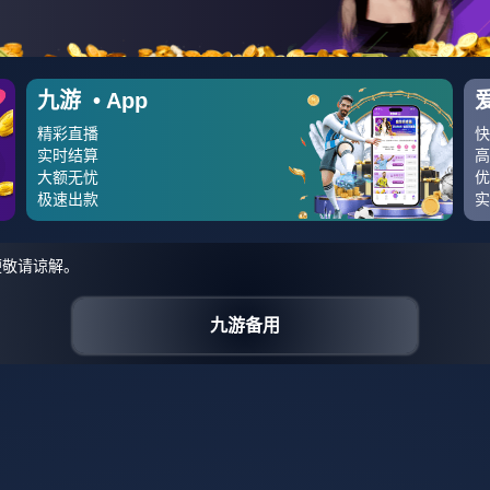
开云体育官网-北欧冰与火之歌，2026世界杯小组赛，
Publisher:开云世界杯2026
Time:2026-06-
比的宿命对决
夏天,当世界杯小组赛抽签结果揭晓的那一刻，整个斯堪的纳维亚半岛都为
个小组，这不是一场普通的比赛，这是冰与火的碰撞，是维京后裔之间的
、顽强意志闻名，两队上一次在世界杯上交手，还要追溯到2018年，当
兄弟之间的较劲，从未消散。
哥本哈根的帕肯体育场座无虚席，看台上，红白相间的丹麦国旗与蓝白十
新闻发布会上表示：“冰岛是一支永不放弃的球队，我们必须做好苦战的准
球是十一个人的运动。”
桶阵，丹麦久攻不下
比赛正式开打，丹麦队率先发难，他们掌控着中场，利用德布劳内的调度
4-1铁桶阵，全员退防，密集如墙，每一次丹麦球员拿球，至少有两名冰