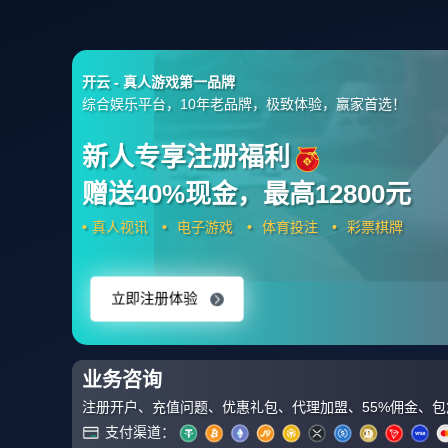
开云专注提供全球足球篮球赛事即时比分直播服务，kai
首页
赛程公布
世界杯热点
Contact us
Home