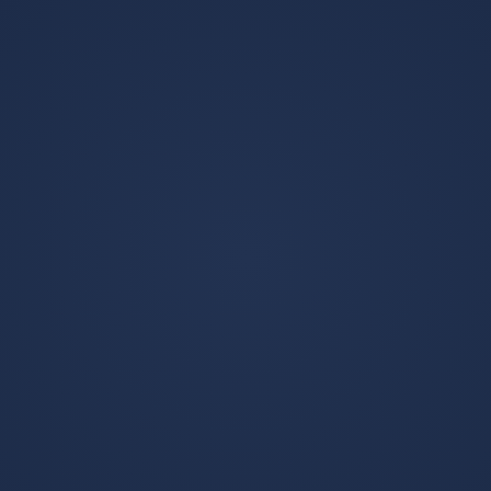
断做出换人调整,换上一名前锋，变阵3-4-3，孤注一掷，球迷开始高唱