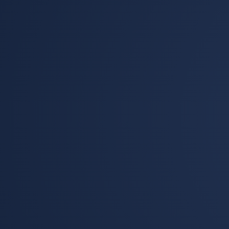
丹麦主帅果