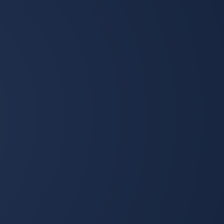
丹麦国歌，那歌声带着悲壮，带着不屈，第88分钟，裁判举起